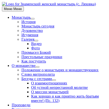
Skip
to
Меню
Меню
content
Монастырь
Show
История
sub
Монастырь сегодня
menu
Духовенство
Игумения
Галерея
Show
Видео
sub
Фото
menu
Промысел Божий
Престольные праздники
Как поступить
О монашестве
Show
Положение о монастырях и монашествующих
sub
Слово митрополита
menu
Беседы с сестрами
Show
О взаимоотношениях
sub
Об устной непрестанной молитве
menu
О миссии монастырей
Как хорошо и как приятно жить братьям
вместе! (Пс. 132)
Проповеди