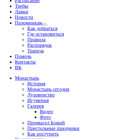
Расписание
Требы
Лавки
Новости
Паломникам
Show
Как добраться
sub
Где остановиться
menu
Правила
Распорядок
Трапеза
Помочь
Контакты
ВК
Монастырь
История
Монастырь сегодня
Духовенство
Игумения
Галерея
Видео
Фото
Промысел Божий
Престольные праздники
Как поступить