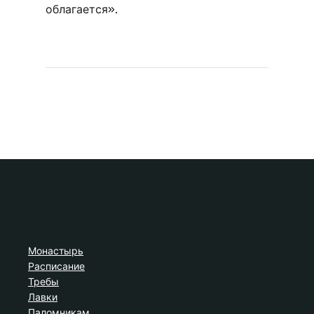
облагается».
Монастырь
Расписание
Требы
Лавки
Паломникам