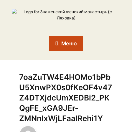
Меню
7oaZuTW4E4HOMo1bPb
U5XnwPX0s0fKeOF4v47
Z4DTXjdcUmXEDBi2_PK
QgFE_xGA9JEr-
ZMNnIxWjLFaalRehi1Y