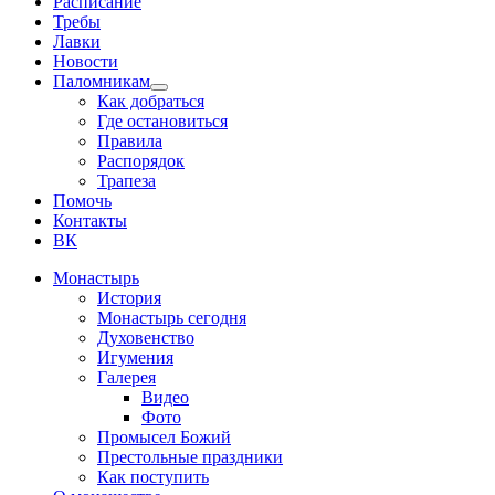
Расписание
Требы
Лавки
Новости
Паломникам
Show
Как добраться
sub
Где остановиться
menu
Правила
Распорядок
Трапеза
Помочь
Контакты
ВК
Монастырь
История
Монастырь сегодня
Духовенство
Игумения
Галерея
Видео
Фото
Промысел Божий
Престольные праздники
Как поступить