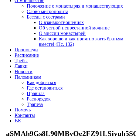
О монашестве
Положение о монастырях и монашествующих
Слово митрополита
Беседы с сестрами
О взаимоотношениях
Об устной непрестанной молитве
О миссии монастырей
Как хорошо и как приятно жить братьям
вместе! (Пс. 132)
Проповеди
Расписание
Требы
Лавки
Новости
Паломникам
Как добраться
Где остановиться
Правила
Распорядок
Трапеза
Помочь
Контакты
ВК
_aSMAh9Gs8L90MBvOe2FZ91LSjyuh5S