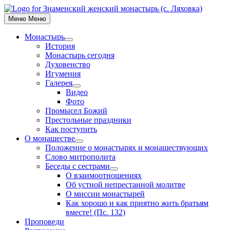
Skip
to
Меню
Меню
content
Монастырь
Show
История
sub
Монастырь сегодня
menu
Духовенство
Игумения
Галерея
Show
Видео
sub
Фото
menu
Промысел Божий
Престольные праздники
Как поступить
О монашестве
Show
Положение о монастырях и монашествующих
sub
Слово митрополита
menu
Беседы с сестрами
Show
О взаимоотношениях
sub
Об устной непрестанной молитве
menu
О миссии монастырей
Как хорошо и как приятно жить братьям
вместе! (Пс. 132)
Проповеди