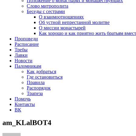
Положение о монастырях и монашествующих
Слово митрополита
Беседы с сестрами
О взаимоотношениях
Об устной непрестанной молитве
О миссии монастырей
Как хорошо и как приятно жить братьям вместе
Проповеди
Расписание
Требы
Лавки
Новости
Паломникам
Как добраться
Где остановиться
Правила
Распорядок
Трапеза
Помочь
Контакты
ВК
am_KLalBOT4