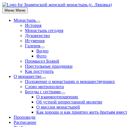
Skip
to
Меню
Меню
content
Монастырь
Show
История
sub
Монастырь сегодня
menu
Духовенство
Игумения
Галерея
Show
Видео
sub
Фото
menu
Промысел Божий
Престольные праздники
Как поступить
О монашестве
Show
Положение о монастырях и монашествующих
sub
Слово митрополита
menu
Беседы с сестрами
Show
О взаимоотношениях
sub
Об устной непрестанной молитве
menu
О миссии монастырей
Как хорошо и как приятно жить братьям вместе
Проповеди
Расписание