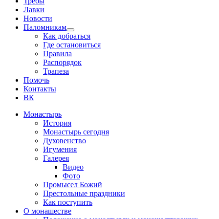
Требы
Лавки
Новости
Паломникам
Show
Как добраться
sub
Где остановиться
menu
Правила
Распорядок
Трапеза
Помочь
Контакты
ВК
Монастырь
История
Монастырь сегодня
Духовенство
Игумения
Галерея
Видео
Фото
Промысел Божий
Престольные праздники
Как поступить
О монашестве