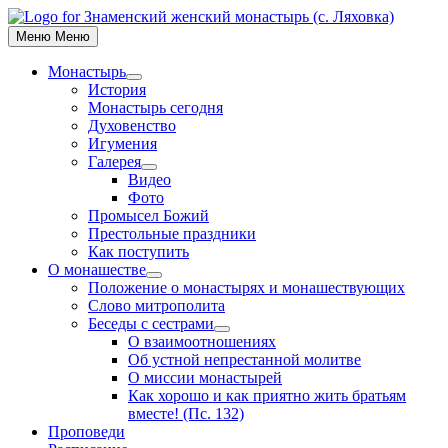
Skip
to
Меню
Меню
content
Монастырь
Show
История
sub
Монастырь сегодня
menu
Духовенство
Игумения
Галерея
Show
Видео
sub
Фото
menu
Промысел Божий
Престольные праздники
Как поступить
О монашестве
Show
Положение о монастырях и монашествующих
sub
Слово митрополита
menu
Беседы с сестрами
Show
О взаимоотношениях
sub
Об устной непрестанной молитве
menu
О миссии монастырей
Как хорошо и как приятно жить братьям
вместе! (Пс. 132)
Проповеди