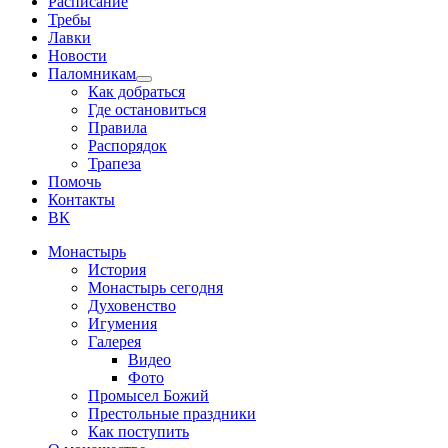
Расписание
Требы
Лавки
Новости
Паломникам
Show
Как добраться
sub
Где остановиться
menu
Правила
Распорядок
Трапеза
Помочь
Контакты
ВК
Монастырь
История
Монастырь сегодня
Духовенство
Игумения
Галерея
Видео
Фото
Промысел Божий
Престольные праздники
Как поступить