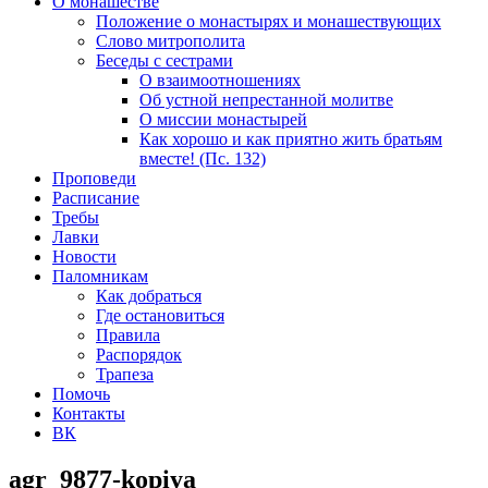
О монашестве
Положение о монастырях и монашествующих
Слово митрополита
Беседы с сестрами
О взаимоотношениях
Об устной непрестанной молитве
О миссии монастырей
Как хорошо и как приятно жить братьям
вместе! (Пс. 132)
Проповеди
Расписание
Требы
Лавки
Новости
Паломникам
Как добраться
Где остановиться
Правила
Распорядок
Трапеза
Помочь
Контакты
ВК
agr_9877-kopiya